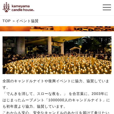
手作りキャンドル・材料
togg
navi
こだわりと使い方
TOP
＞イベント協賛
ティーライトキャンドルのこだわりと使い方
エコキャンドルのこだわり
キャンドル品質
カメヤマ品質
ティーライトから始まる美しく安定した炎の追求
全国のキャンドルナイトや復興イベントに協力、協賛していま
す。
kameyama Fan Club
「でんきを消して、スローな夜を。」 を合言葉に、2003年に
使えばわかる、カメヤマの品質。 イベント仕掛け人たちの証言
はじまったムーブメント「1000000人のキャンドルナイト」に
も初年度より協力、協賛しています。
これからも安心、安全なキャンドルのあかりを届けて参りたい
すぐつくキャンドル