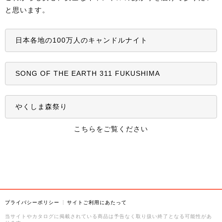
と思います。
カメヤマキャンドルハウス考案の点火しやすい「すぐつくキャンドル」
キャンドルの効能
日本各地の100万人のキャンドルナイト
マイナスイオン発生や1/fのゆらぎなどキャンドルの効能やトラブル解決を紹介
SONG OF THE EARTH 311 FUKUSHIMA
よくある質問
キャンドル・雑貨ＦＡＱ
やくしま森祭り
こちらをご覧ください
お知らせ
イベント協賛
お知らせ一覧
プライバシーポリシー
サイトご利用にあたって
その他
当サイトやカタログに掲載されている商品は予告なく取り扱い終了となる可能性があ