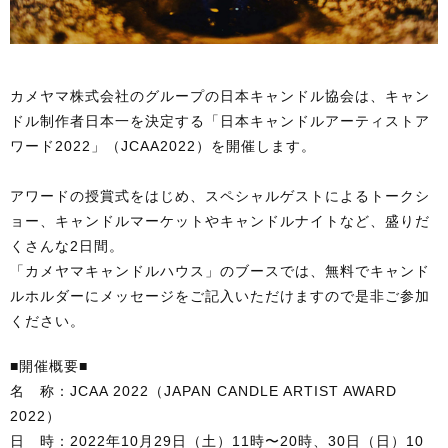
カメヤマ株式会社のグループの日本キャンドル協会は、キャン
ドル制作者日本一を決定する「日本キャンドルアーティストア
プレゼントキャンペーン実施中
ワード2022」（JCAA2022）を開催します。
5千円以上で全国送料無料！
在庫豊富・最短 翌営業日発送
アワードの授賞式をはじめ、スペシャルゲストによるトークシ
ョー、キャンドルマーケットやキャンドルナイトなど、盛りだ
くさんな2日間。
「カメヤマキャンドルハウス」のブースでは、無料でキャンド
ルホルダーにメッセージをご記入いただけますので是非ご参加
ください。
SP・OEM/キャンドルイベント
プロモーショングッズやイベント企画のオリジナルキャンドル
■開催概要■
をお作りします。
名 称：JCAA 2022（JAPAN CANDLE ARTIST AWARD
2022）
日 時：2022年10月29日（土）11時〜20時、30日（日）10