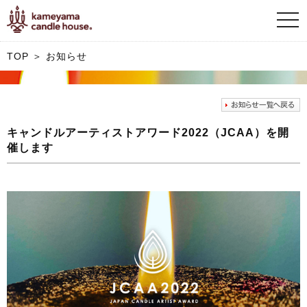
すぐつくキャンドル
togg
カメヤマキャンドルハウス考案の点火しやすい「すぐつくキャンドル」
navi
TOP
＞ お知らせ
キャンドルの効能
マイナスイオン発生や1/fのゆらぎなどキャンドルの効能やトラブル解決を紹介
よくある質問
キャンドルアーティストアワード2022（JCAA）を開
催します
キャンドル・雑貨ＦＡＱ
お知らせ
イベント協賛
お知らせ一覧
その他