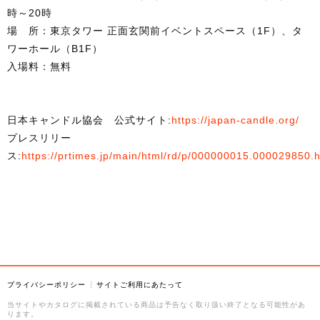
時～20時
場 所：東京タワー 正面玄関前イベントスペース（1F）、タ
ワーホール（B1F）
入場料：無料
日本キャンドル協会 公式サイト:
https://japan-candle.org/
お知らせ・メディア掲載情報
プレスリリー
ス:
https://prtimes.jp/main/html/rd/p/000000015.000029850.
海外パートナーのご紹介
お問い合わせ
Contact US
事業所のご案内
プライバシーポリシー
サイトご利用にあたって
カメヤマ株式会社
（企業情報）
当サイトやカタログに掲載されている商品は予告なく取り扱い終了となる可能性があ
ります。